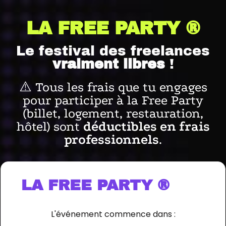
LA FREE PARTY ®️
Le festival des freelances
vraiment libres
!
⚠️ Tous les frais que tu engages
pour participer à la Free Party
(billet, logement, restauration,
hôtel) sont
déductibles en frais
professionnels
.
LA FREE PARTY ®️
L'événement commence dans :